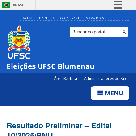
BRASIL
Simplifique!
ACESSIBILIDADE
ALTO CONTRASTE
MAPA DO SITE
Comunica BR
Participe
Acesso à informação
Legislação
Eleições UFSC Blumenau
Canais
Área Restrita
Administradores do Site
MENU
Resultado Preliminar – Edital
10/2025/BNU