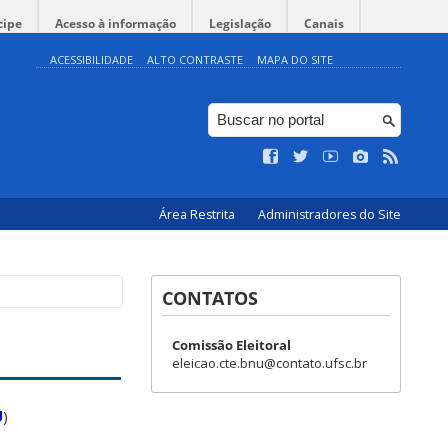
cipe
Acesso à informação
Legislação
Canais
ACESSIBILIDADE
ALTO CONTRASTE
MAPA DO SITE
Área Restrita
Administradores do Site
CONTATOS
Comissão Eleitoral
eleicao.cte.bnu@contato.ufsc.br
U
)