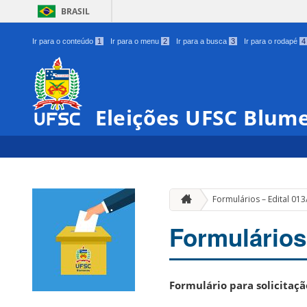
BRASIL
Ir para o conteúdo
1
Ir para o menu
2
Ir para a busca
3
Ir para o rodapé
4
Eleições UFSC Blum
Formulários – Edital 0
Formulários
Formulário para solicitaç