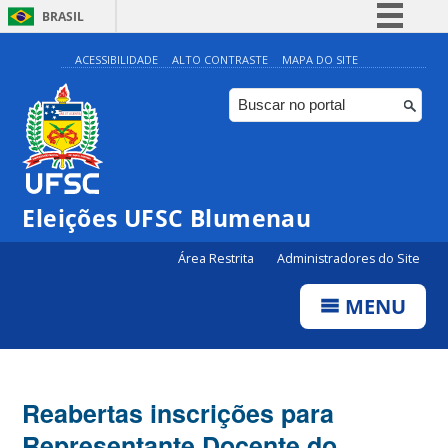
BRASIL
Simplifique!
ACESSIBILIDADE
ALTO CONTRASTE
MAPA DO SITE
Comunica BR
Participe
Acesso à informação
Legislação
Eleições UFSC Blumenau
Canais
Área Restrita
Administradores do Site
MENU
Reabertas inscrições para
Representante Docente do