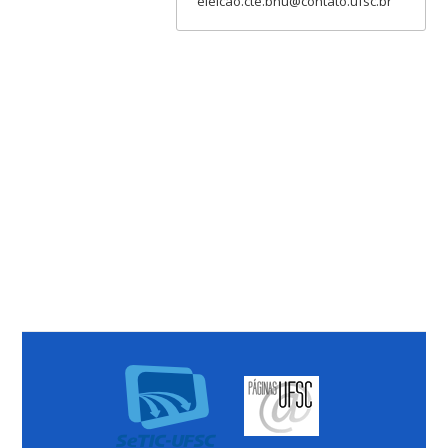
eleicao.cte.bnu@contato.ufsc.br