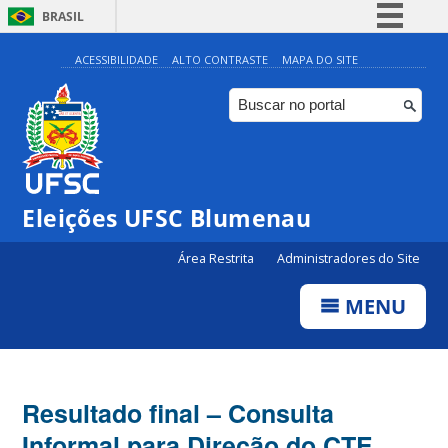
BRASIL
Simplifique!
ACESSIBILIDADE
ALTO CONTRASTE
MAPA DO SITE
Comunica BR
Participe
Acesso à informação
Legislação
Eleições UFSC Blumenau
Canais
Área Restrita
Administradores do Site
MENU
Resultado final – Consulta
Informal para Direção do CTE